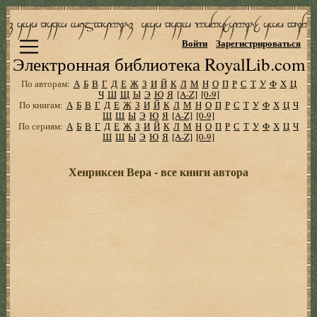
Войти
Зарегистрироваться
Электронная библиотека RoyalLib.com
По авторам:
А
Б
В
Г
Д
Е
Ж
З
И
Й
К
Л
М
Н
О
П
Р
С
Т
У
Ф
Х
Ц
Ч
Ш
Щ
Ы
Э
Ю
Я
[A-Z]
[0-9]
По книгам:
А
Б
В
Г
Д
Е
Ж
З
И
Й
К
Л
М
Н
О
П
Р
С
Т
У
Ф
Х
Ц
Ч
Ш
Щ
Ы
Э
Ю
Я
[A-Z]
[0-9]
По сериям:
А
Б
В
Г
Д
Е
Ж
З
И
Й
К
Л
М
Н
О
П
Р
С
Т
У
Ф
Х
Ц
Ч
Ш
Щ
Ы
Э
Ю
Я
[A-Z]
[0-9]
Хенриксен Вера - все книги автора