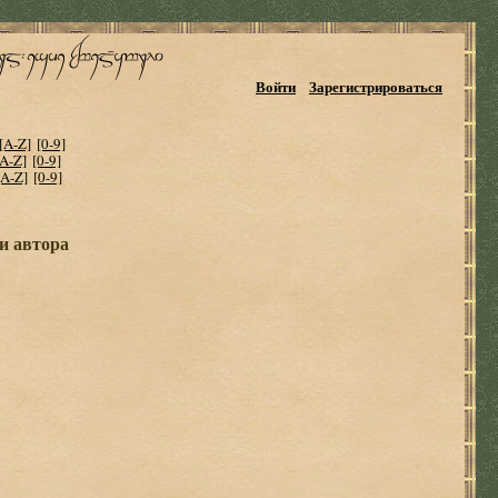
Войти
Зарегистрироваться
[A-Z]
[0-9]
[A-Z]
[0-9]
[A-Z]
[0-9]
и автора