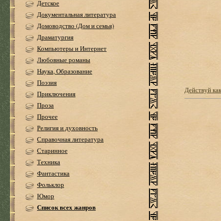
Детское
Документальная литература
Домоводство (Дом и семья)
Драматургия
Компьютеры и Интернет
Любовные романы
Наука, Образование
Поэзия
Действуй как
Приключения
Проза
Прочее
Религия и духовность
Справочная литература
Старинное
Техника
Фантастика
Фольклор
Юмор
Список всех жанров