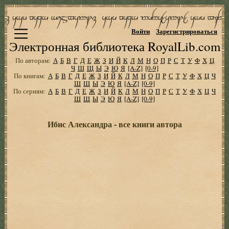
Войти
Зарегистрироваться
Электронная библиотека RoyalLib.com
По авторам:
А
Б
В
Г
Д
Е
Ж
З
И
Й
К
Л
М
Н
О
П
Р
С
Т
У
Ф
Х
Ц
Ч
Ш
Щ
Ы
Э
Ю
Я
[A-Z]
[0-9]
По книгам:
А
Б
В
Г
Д
Е
Ж
З
И
Й
К
Л
М
Н
О
П
Р
С
Т
У
Ф
Х
Ц
Ч
Ш
Щ
Ы
Э
Ю
Я
[A-Z]
[0-9]
По сериям:
А
Б
В
Г
Д
Е
Ж
З
И
Й
К
Л
М
Н
О
П
Р
С
Т
У
Ф
Х
Ц
Ч
Ш
Щ
Ы
Э
Ю
Я
[A-Z]
[0-9]
Ибис Александра - все книги автора