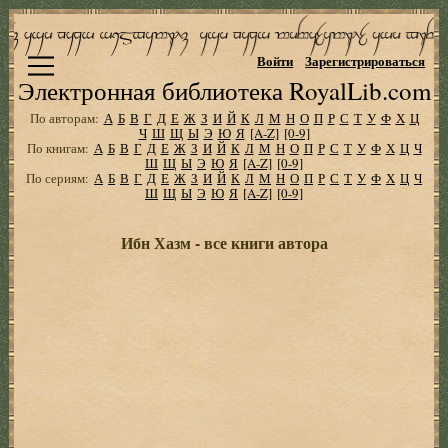
Войти
Зарегистрироваться
Электронная библиотека RoyalLib.com
По авторам:
А
Б
В
Г
Д
Е
Ж
З
И
Й
К
Л
М
Н
О
П
Р
С
Т
У
Ф
Х
Ц
Ч
Ш
Щ
Ы
Э
Ю
Я
[A-Z]
[0-9]
По книгам:
А
Б
В
Г
Д
Е
Ж
З
И
Й
К
Л
М
Н
О
П
Р
С
Т
У
Ф
Х
Ц
Ч
Ш
Щ
Ы
Э
Ю
Я
[A-Z]
[0-9]
По сериям:
А
Б
В
Г
Д
Е
Ж
З
И
Й
К
Л
М
Н
О
П
Р
С
Т
У
Ф
Х
Ц
Ч
Ш
Щ
Ы
Э
Ю
Я
[A-Z]
[0-9]
Ибн Хазм - все книги автора