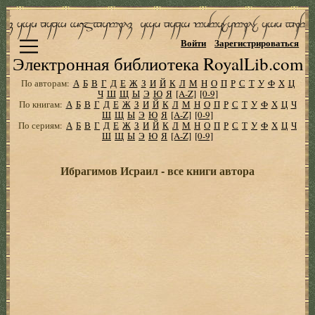
Войти
Зарегистрироваться
Электронная библиотека RoyalLib.com
По авторам:
А
Б
В
Г
Д
Е
Ж
З
И
Й
К
Л
М
Н
О
П
Р
С
Т
У
Ф
Х
Ц
Ч
Ш
Щ
Ы
Э
Ю
Я
[A-Z]
[0-9]
По книгам:
А
Б
В
Г
Д
Е
Ж
З
И
Й
К
Л
М
Н
О
П
Р
С
Т
У
Ф
Х
Ц
Ч
Ш
Щ
Ы
Э
Ю
Я
[A-Z]
[0-9]
По сериям:
А
Б
В
Г
Д
Е
Ж
З
И
Й
К
Л
М
Н
О
П
Р
С
Т
У
Ф
Х
Ц
Ч
Ш
Щ
Ы
Э
Ю
Я
[A-Z]
[0-9]
Ибрагимов Исраил - все книги автора