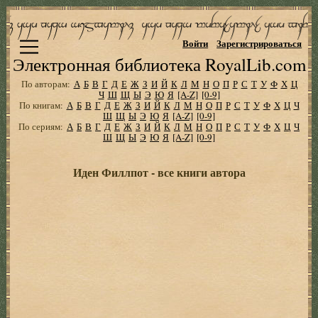
Войти
Зарегистрироваться
Электронная библиотека RoyalLib.com
По авторам:
А
Б
В
Г
Д
Е
Ж
З
И
Й
К
Л
М
Н
О
П
Р
С
Т
У
Ф
Х
Ц
Ч
Ш
Щ
Ы
Э
Ю
Я
[A-Z]
[0-9]
По книгам:
А
Б
В
Г
Д
Е
Ж
З
И
Й
К
Л
М
Н
О
П
Р
С
Т
У
Ф
Х
Ц
Ч
Ш
Щ
Ы
Э
Ю
Я
[A-Z]
[0-9]
По сериям:
А
Б
В
Г
Д
Е
Ж
З
И
Й
К
Л
М
Н
О
П
Р
С
Т
У
Ф
Х
Ц
Ч
Ш
Щ
Ы
Э
Ю
Я
[A-Z]
[0-9]
Иден Филлпот - все книги автора