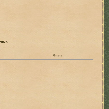
тика
Читать