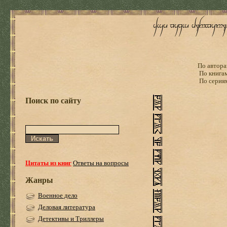
По автора
По книга
По серия
Поиск по сайту
Цитаты из книг
Ответы на вопросы
Жанры
Военное дело
Деловая литература
Детективы и Триллеры