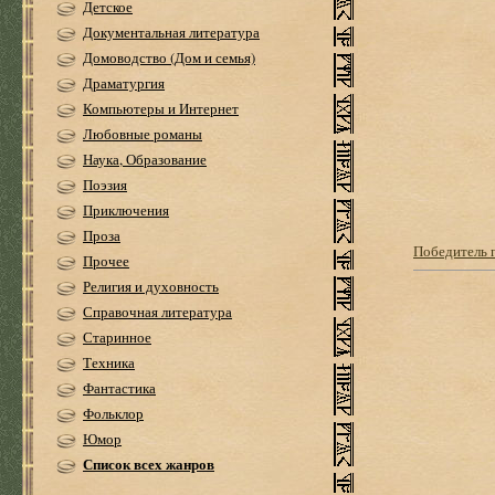
Детское
Документальная литература
Домоводство (Дом и семья)
Драматургия
Компьютеры и Интернет
Любовные романы
Наука, Образование
Поэзия
Приключения
Проза
Победитель 
Прочее
Религия и духовность
Справочная литература
Старинное
Техника
Фантастика
Фольклор
Юмор
Список всех жанров