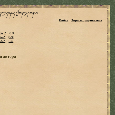
Войти
Зарегистрироваться
[A-Z]
[0-9]
[A-Z]
[0-9]
[A-Z]
[0-9]
ги автора