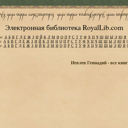
Электронная библиотека RoyalLib.com
м:
А
Б
В
Г
Д
Е
Ж
З
И
Й
К
Л
М
Н
О
П
Р
С
Т
У
Ф
Х
Ц
Ч
Ш
Щ
Ы
Э
Ю
Я
м:
А
Б
В
Г
Д
Е
Ж
З
И
Й
К
Л
М
Н
О
П
Р
С
Т
У
Ф
Х
Ц
Ч
Ш
Щ
Ы
Э
Ю
Я
м:
А
Б
В
Г
Д
Е
Ж
З
И
Й
К
Л
М
Н
О
П
Р
С
Т
У
Ф
Х
Ц
Ч
Ш
Щ
Ы
Э
Ю
Я
Иевлев Геннадий - все кни