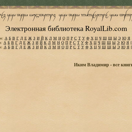
Электронная библиотека RoyalLib.com
м:
А
Б
В
Г
Д
Е
Ж
З
И
Й
К
Л
М
Н
О
П
Р
С
Т
У
Ф
Х
Ц
Ч
Ш
Щ
Ы
Э
Ю
Я
м:
А
Б
В
Г
Д
Е
Ж
З
И
Й
К
Л
М
Н
О
П
Р
С
Т
У
Ф
Х
Ц
Ч
Ш
Щ
Ы
Э
Ю
Я
м:
А
Б
В
Г
Д
Е
Ж
З
И
Й
К
Л
М
Н
О
П
Р
С
Т
У
Ф
Х
Ц
Ч
Ш
Щ
Ы
Э
Ю
Я
Иким Владимир - все книг