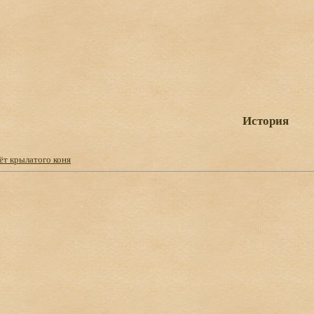
История
ёт крылатого коня