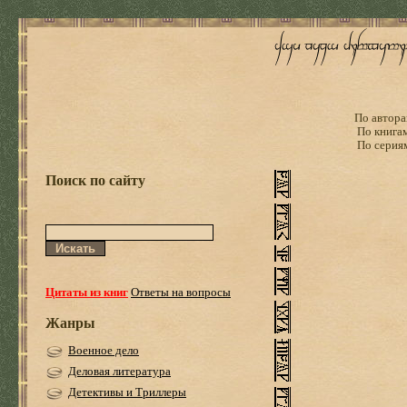
По автора
По книга
По серия
Поиск по сайту
Цитаты из книг
Ответы на вопросы
Жанры
Военное дело
Деловая литература
Детективы и Триллеры