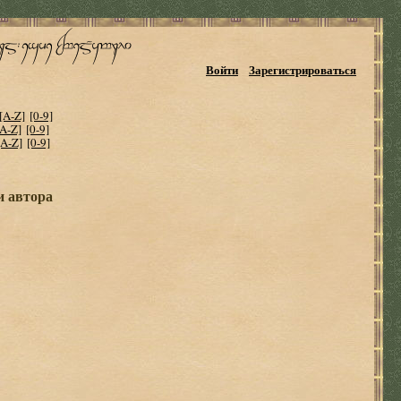
Войти
Зарегистрироваться
[A-Z]
[0-9]
[A-Z]
[0-9]
[A-Z]
[0-9]
и автора