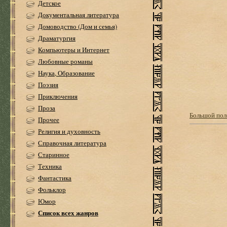
Детское
Документальная литература
Домоводство (Дом и семья)
Драматургия
Компьютеры и Интернет
Любовные романы
Наука, Образование
Поэзия
Приключения
Проза
Большой пол
Прочее
Религия и духовность
Справочная литература
Старинное
Техника
Фантастика
Фольклор
Юмор
Список всех жанров