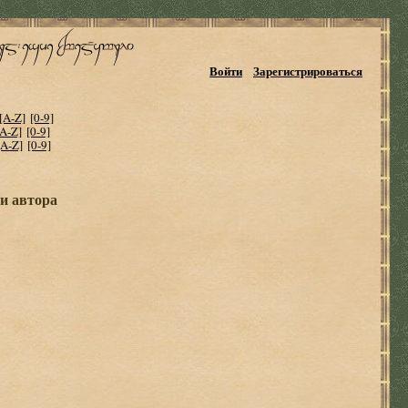
Войти
Зарегистрироваться
[A-Z]
[0-9]
[A-Z]
[0-9]
[A-Z]
[0-9]
ги автора