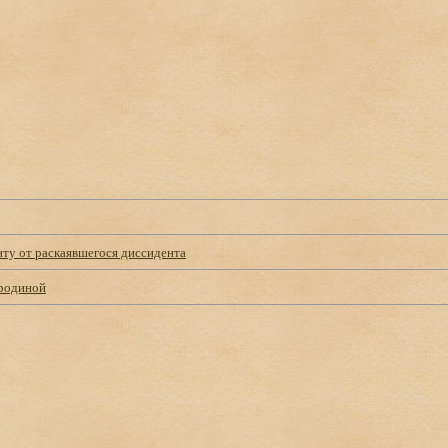
нту от раскаявшегося диссидента
родиной