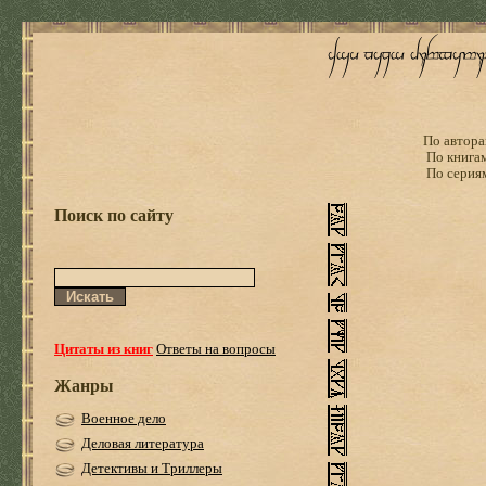
По автора
По книга
По серия
Поиск по сайту
Цитаты из книг
Ответы на вопросы
Жанры
Военное дело
Деловая литература
Детективы и Триллеры