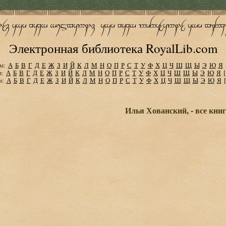
Электронная библиотека RoyalLib.com
м:
А
Б
В
Г
Д
Е
Ж
З
И
Й
К
Л
М
Н
О
П
Р
С
Т
У
Ф
Х
Ц
Ч
Ш
Щ
Ы
Э
Ю
Я
м:
А
Б
В
Г
Д
Е
Ж
З
И
Й
К
Л
М
Н
О
П
Р
С
Т
У
Ф
Х
Ц
Ч
Ш
Щ
Ы
Э
Ю
Я
м:
А
Б
В
Г
Д
Е
Ж
З
И
Й
К
Л
М
Н
О
П
Р
С
Т
У
Ф
Х
Ц
Ч
Ш
Щ
Ы
Э
Ю
Я
Илья Хованский, - все кни