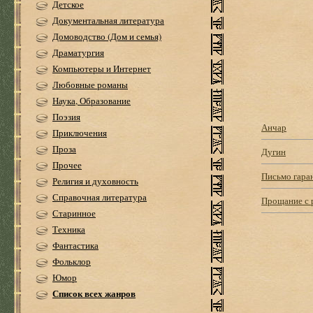
Детское
Документальная литература
Домоводство (Дом и семья)
Драматургия
Компьютеры и Интернет
Любовные романы
Наука, Образование
Поэзия
Анчар
Приключения
Проза
Дугин
Прочее
Письмо гара
Религия и духовность
Справочная литература
Прощание с 
Старинное
Техника
Фантастика
Фольклор
Юмор
Список всех жанров