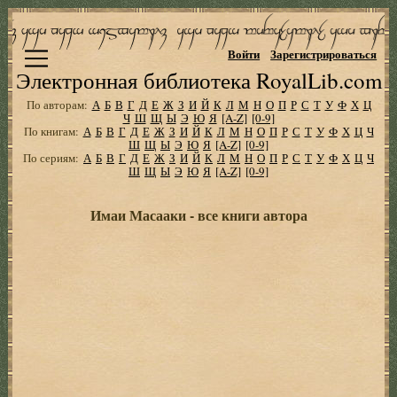
Войти
Зарегистрироваться
Электронная библиотека RoyalLib.com
По авторам:
А
Б
В
Г
Д
Е
Ж
З
И
Й
К
Л
М
Н
О
П
Р
С
Т
У
Ф
Х
Ц
Ч
Ш
Щ
Ы
Э
Ю
Я
[A-Z]
[0-9]
По книгам:
А
Б
В
Г
Д
Е
Ж
З
И
Й
К
Л
М
Н
О
П
Р
С
Т
У
Ф
Х
Ц
Ч
Ш
Щ
Ы
Э
Ю
Я
[A-Z]
[0-9]
По сериям:
А
Б
В
Г
Д
Е
Ж
З
И
Й
К
Л
М
Н
О
П
Р
С
Т
У
Ф
Х
Ц
Ч
Ш
Щ
Ы
Э
Ю
Я
[A-Z]
[0-9]
Имаи Масааки - все книги автора