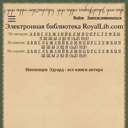
Войти
Зарегистрироваться
Электронная библиотека RoyalLib.com
По авторам:
А
Б
В
Г
Д
Е
Ж
З
И
Й
К
Л
М
Н
О
П
Р
С
Т
У
Ф
Х
Ц
Ч
Ш
Щ
Ы
Э
Ю
Я
[A-Z]
[0-9]
По книгам:
А
Б
В
Г
Д
Е
Ж
З
И
Й
К
Л
М
Н
О
П
Р
С
Т
У
Ф
Х
Ц
Ч
Ш
Щ
Ы
Э
Ю
Я
[A-Z]
[0-9]
По сериям:
А
Б
В
Г
Д
Е
Ж
З
И
Й
К
Л
М
Н
О
П
Р
С
Т
У
Ф
Х
Ц
Ч
Ш
Щ
Ы
Э
Ю
Я
[A-Z]
[0-9]
Иноземцев Эдуард - все книги автора