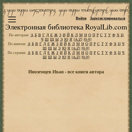
Войти
Зарегистрироваться
Электронная библиотека RoyalLib.com
По авторам:
А
Б
В
Г
Д
Е
Ж
З
И
Й
К
Л
М
Н
О
П
Р
С
Т
У
Ф
Х
Ц
Ч
Ш
Щ
Ы
Э
Ю
Я
[A-Z]
[0-9]
По книгам:
А
Б
В
Г
Д
Е
Ж
З
И
Й
К
Л
М
Н
О
П
Р
С
Т
У
Ф
Х
Ц
Ч
Ш
Щ
Ы
Э
Ю
Я
[A-Z]
[0-9]
По сериям:
А
Б
В
Г
Д
Е
Ж
З
И
Й
К
Л
М
Н
О
П
Р
С
Т
У
Ф
Х
Ц
Ч
Ш
Щ
Ы
Э
Ю
Я
[A-Z]
[0-9]
Иноземцев Иван - все книги автора