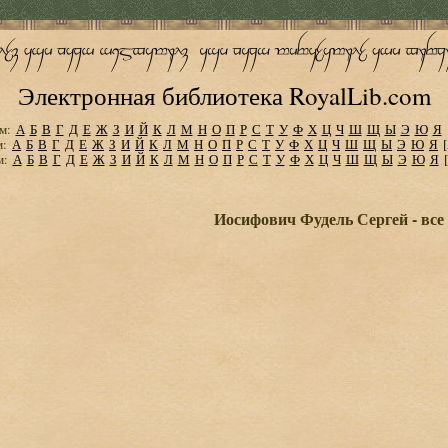
Электронная библиотека RoyalLib.com
м:
А
Б
В
Г
Д
Е
Ж
З
И
Й
К
Л
М
Н
О
П
Р
С
Т
У
Ф
Х
Ц
Ч
Ш
Щ
Ы
Э
Ю
Я
м:
А
Б
В
Г
Д
Е
Ж
З
И
Й
К
Л
М
Н
О
П
Р
С
Т
У
Ф
Х
Ц
Ч
Ш
Щ
Ы
Э
Ю
Я
м:
А
Б
В
Г
Д
Е
Ж
З
И
Й
К
Л
М
Н
О
П
Р
С
Т
У
Ф
Х
Ц
Ч
Ш
Щ
Ы
Э
Ю
Я
Иосифович Фудель Сергей - все