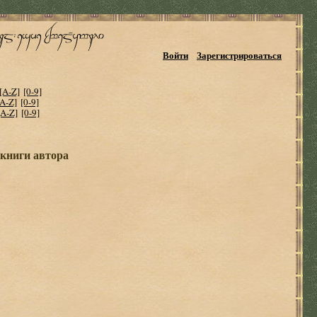
Войти
Зарегистрироваться
[A-Z]
[0-9]
[A-Z]
[0-9]
[A-Z]
[0-9]
 книги автора