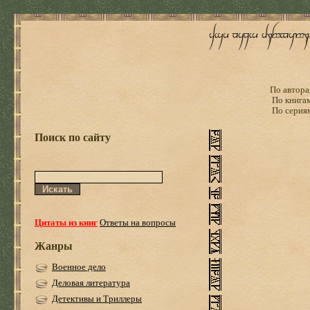
По автора
По книга
По серия
Поиск по сайту
Цитаты из книг
Ответы на вопросы
Жанры
Военное дело
Деловая литература
Детективы и Триллеры