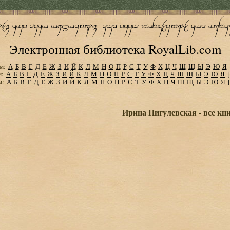
Электронная библиотека RoyalLib.com
м:
А
Б
В
Г
Д
Е
Ж
З
И
Й
К
Л
М
Н
О
П
Р
С
Т
У
Ф
Х
Ц
Ч
Ш
Щ
Ы
Э
Ю
Я
м:
А
Б
В
Г
Д
Е
Ж
З
И
Й
К
Л
М
Н
О
П
Р
С
Т
У
Ф
Х
Ц
Ч
Ш
Щ
Ы
Э
Ю
Я
м:
А
Б
В
Г
Д
Е
Ж
З
И
Й
К
Л
М
Н
О
П
Р
С
Т
У
Ф
Х
Ц
Ч
Ш
Щ
Ы
Э
Ю
Я
Ирина Пигулевская - все кн