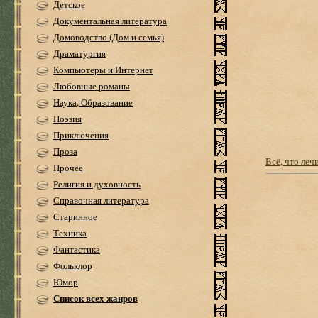
Детское
Документальная литература
Домоводство (Дом и семья)
Драматургия
Компьютеры и Интернет
Любовные романы
Наука, Образование
Поэзия
Приключения
Проза
Всё, что леч
Прочее
Религия и духовность
Справочная литература
Старинное
Техника
Фантастика
Фольклор
Юмор
Список всех жанров