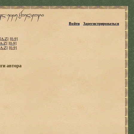
Войти
Зарегистрироваться
[A-Z]
[0-9]
[A-Z]
[0-9]
[A-Z]
[0-9]
иги автора