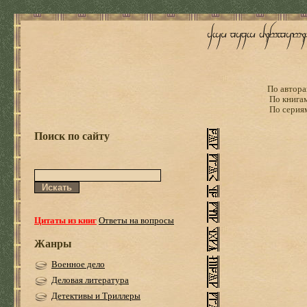
По автора
По книга
По серия
Поиск по сайту
Цитаты из книг
Ответы на вопросы
Жанры
Военное дело
Деловая литература
Детективы и Триллеры