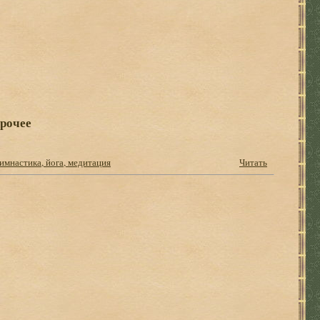
прочее
имнастика, йога, медитация
Читать