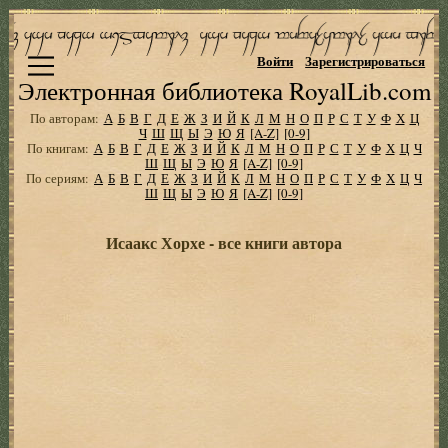
Войти
Зарегистрироваться
Электронная библиотека RoyalLib.com
По авторам:
А
Б
В
Г
Д
Е
Ж
З
И
Й
К
Л
М
Н
О
П
Р
С
Т
У
Ф
Х
Ц
Ч
Ш
Щ
Ы
Э
Ю
Я
[A-Z]
[0-9]
По книгам:
А
Б
В
Г
Д
Е
Ж
З
И
Й
К
Л
М
Н
О
П
Р
С
Т
У
Ф
Х
Ц
Ч
Ш
Щ
Ы
Э
Ю
Я
[A-Z]
[0-9]
По сериям:
А
Б
В
Г
Д
Е
Ж
З
И
Й
К
Л
М
Н
О
П
Р
С
Т
У
Ф
Х
Ц
Ч
Ш
Щ
Ы
Э
Ю
Я
[A-Z]
[0-9]
Исаакс Хорхе - все книги автора