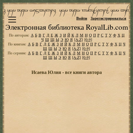
Войти
Зарегистрироваться
Электронная библиотека RoyalLib.com
По авторам:
А
Б
В
Г
Д
Е
Ж
З
И
Й
К
Л
М
Н
О
П
Р
С
Т
У
Ф
Х
Ц
Ч
Ш
Щ
Ы
Э
Ю
Я
[A-Z]
[0-9]
По книгам:
А
Б
В
Г
Д
Е
Ж
З
И
Й
К
Л
М
Н
О
П
Р
С
Т
У
Ф
Х
Ц
Ч
Ш
Щ
Ы
Э
Ю
Я
[A-Z]
[0-9]
По сериям:
А
Б
В
Г
Д
Е
Ж
З
И
Й
К
Л
М
Н
О
П
Р
С
Т
У
Ф
Х
Ц
Ч
Ш
Щ
Ы
Э
Ю
Я
[A-Z]
[0-9]
Исаева Юлия - все книги автора