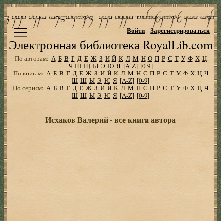
Войти
Зарегистрироваться
Электронная библиотека RoyalLib.com
По авторам:
А
Б
В
Г
Д
Е
Ж
З
И
Й
К
Л
М
Н
О
П
Р
С
Т
У
Ф
Х
Ц
Ч
Ш
Щ
Ы
Э
Ю
Я
[A-Z]
[0-9]
По книгам:
А
Б
В
Г
Д
Е
Ж
З
И
Й
К
Л
М
Н
О
П
Р
С
Т
У
Ф
Х
Ц
Ч
Ш
Щ
Ы
Э
Ю
Я
[A-Z]
[0-9]
По сериям:
А
Б
В
Г
Д
Е
Ж
З
И
Й
К
Л
М
Н
О
П
Р
С
Т
У
Ф
Х
Ц
Ч
Ш
Щ
Ы
Э
Ю
Я
[A-Z]
[0-9]
Исхаков Валерий - все книги автора