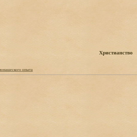
Христианство
онашеского опыта