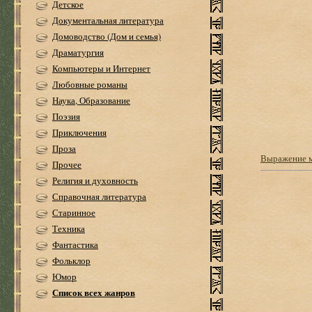
Детское
Документальная литература
Домоводство (Дом и семья)
Драматургия
Компьютеры и Интернет
Любовные романы
Наука, Образование
Поэзия
Приключения
Проза
Выражение м
Прочее
Религия и духовность
Справочная литература
Старинное
Техника
Фантастика
Фольклор
Юмор
Список всех жанров