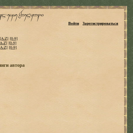
Войти
Зарегистрироваться
[A-Z]
[0-9]
[A-Z]
[0-9]
[A-Z]
[0-9]
ниги автора