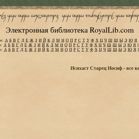
Электронная библиотека RoyalLib.com
м:
А
Б
В
Г
Д
Е
Ж
З
И
Й
К
Л
М
Н
О
П
Р
С
Т
У
Ф
Х
Ц
Ч
Ш
Щ
Ы
Э
Ю
Я
м:
А
Б
В
Г
Д
Е
Ж
З
И
Й
К
Л
М
Н
О
П
Р
С
Т
У
Ф
Х
Ц
Ч
Ш
Щ
Ы
Э
Ю
Я
м:
А
Б
В
Г
Д
Е
Ж
З
И
Й
К
Л
М
Н
О
П
Р
С
Т
У
Ф
Х
Ц
Ч
Ш
Щ
Ы
Э
Ю
Я
Исихаст Старец Иосиф - все к