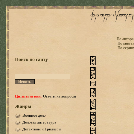
По автора
По книга
По серия
Поиск по сайту
Цитаты из книг
Ответы на вопросы
Жанры
Военное дело
Деловая литература
Детективы и Триллеры