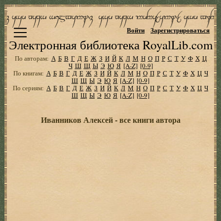
Войти
Зарегистрироваться
Электронная библиотека RoyalLib.com
По авторам:
А
Б
В
Г
Д
Е
Ж
З
И
Й
К
Л
М
Н
О
П
Р
С
Т
У
Ф
Х
Ц
Ч
Ш
Щ
Ы
Э
Ю
Я
[A-Z]
[0-9]
По книгам:
А
Б
В
Г
Д
Е
Ж
З
И
Й
К
Л
М
Н
О
П
Р
С
Т
У
Ф
Х
Ц
Ч
Ш
Щ
Ы
Э
Ю
Я
[A-Z]
[0-9]
По сериям:
А
Б
В
Г
Д
Е
Ж
З
И
Й
К
Л
М
Н
О
П
Р
С
Т
У
Ф
Х
Ц
Ч
Ш
Щ
Ы
Э
Ю
Я
[A-Z]
[0-9]
Иванников Алексей - все книги автора