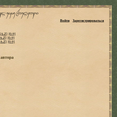
Войти
Зарегистрироваться
[A-Z]
[0-9]
[A-Z]
[0-9]
[A-Z]
[0-9]
 автора