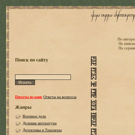
По автора
По книга
По серия
Поиск по сайту
Цитаты из книг
Ответы на вопросы
Жанры
Военное дело
Деловая литература
Детективы и Триллеры