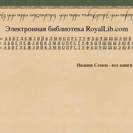
Электронная библиотека RoyalLib.com
м:
А
Б
В
Г
Д
Е
Ж
З
И
Й
К
Л
М
Н
О
П
Р
С
Т
У
Ф
Х
Ц
Ч
Ш
Щ
Ы
Э
Ю
Я
м:
А
Б
В
Г
Д
Е
Ж
З
И
Й
К
Л
М
Н
О
П
Р
С
Т
У
Ф
Х
Ц
Ч
Ш
Щ
Ы
Э
Ю
Я
м:
А
Б
В
Г
Д
Е
Ж
З
И
Й
К
Л
М
Н
О
П
Р
С
Т
У
Ф
Х
Ц
Ч
Ш
Щ
Ы
Э
Ю
Я
Иванов Семен - все книги