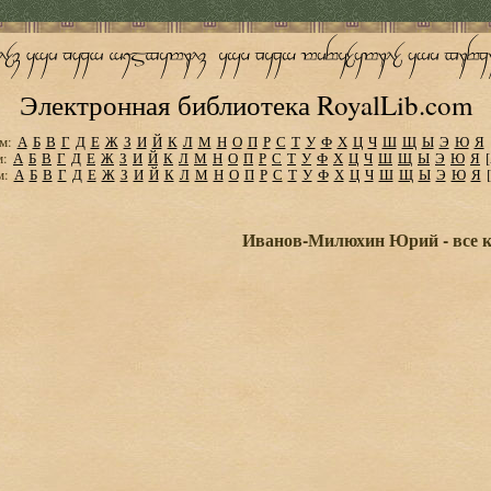
Электронная библиотека RoyalLib.com
м:
А
Б
В
Г
Д
Е
Ж
З
И
Й
К
Л
М
Н
О
П
Р
С
Т
У
Ф
Х
Ц
Ч
Ш
Щ
Ы
Э
Ю
Я
м:
А
Б
В
Г
Д
Е
Ж
З
И
Й
К
Л
М
Н
О
П
Р
С
Т
У
Ф
Х
Ц
Ч
Ш
Щ
Ы
Э
Ю
Я
м:
А
Б
В
Г
Д
Е
Ж
З
И
Й
К
Л
М
Н
О
П
Р
С
Т
У
Ф
Х
Ц
Ч
Ш
Щ
Ы
Э
Ю
Я
Иванов-Милюхин Юрий - все к