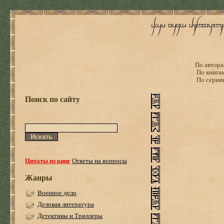
По автора
По книга
По серия
Поиск по сайту
Цитаты из книг
Ответы на вопросы
Жанры
Военное дело
Деловая литература
Детективы и Триллеры