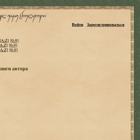
Войти
Зарегистрироваться
[A-Z]
[0-9]
[A-Z]
[0-9]
[A-Z]
[0-9]
ниги автора