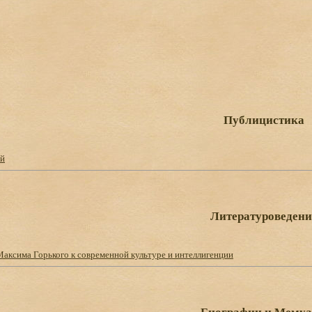
Публицистика
ый
Литературоведени
аксима Горького к современной культуре и интеллигенции
Биографии и Мему