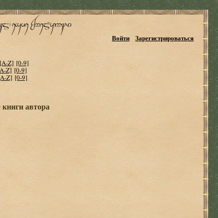
Войти
Зарегистрироваться
[A-Z]
[0-9]
[A-Z]
[0-9]
[A-Z]
[0-9]
 книги автора