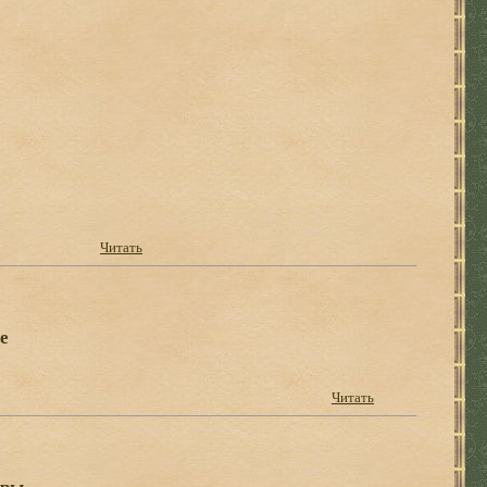
Читать
е
Читать
ары