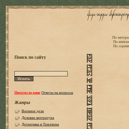
По автора
По книга
По серия
Поиск по сайту
Цитаты из книг
Ответы на вопросы
Жанры
Военное дело
Деловая литература
Детективы и Триллеры