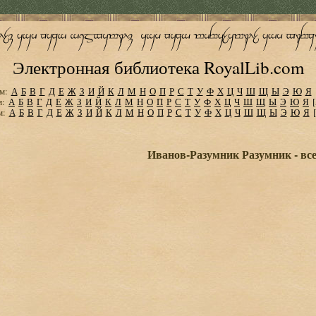
Электронная библиотека RoyalLib.com
м:
А
Б
В
Г
Д
Е
Ж
З
И
Й
К
Л
М
Н
О
П
Р
С
Т
У
Ф
Х
Ц
Ч
Ш
Щ
Ы
Э
Ю
Я
м:
А
Б
В
Г
Д
Е
Ж
З
И
Й
К
Л
М
Н
О
П
Р
С
Т
У
Ф
Х
Ц
Ч
Ш
Щ
Ы
Э
Ю
Я
м:
А
Б
В
Г
Д
Е
Ж
З
И
Й
К
Л
М
Н
О
П
Р
С
Т
У
Ф
Х
Ц
Ч
Ш
Щ
Ы
Э
Ю
Я
Иванов-Разумник Разумник - все