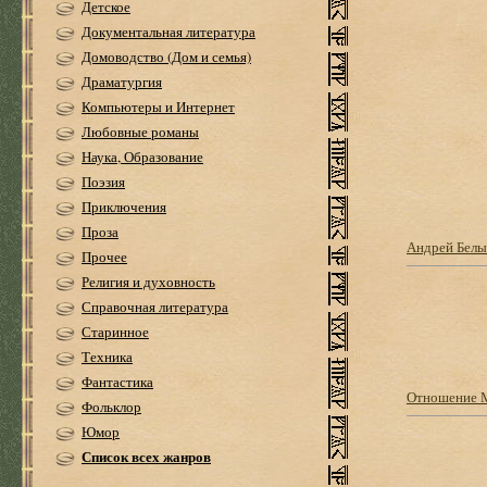
Детское
Документальная литература
Домоводство (Дом и семья)
Драматургия
Компьютеры и Интернет
Любовные романы
Наука, Образование
Поэзия
Приключения
Проза
Андрей Бел
Прочее
Религия и духовность
Справочная литература
Старинное
Техника
Фантастика
Отношение М
Фольклор
Юмор
Список всех жанров