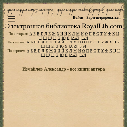
Войти
Зарегистрироваться
Электронная библиотека RoyalLib.com
По авторам:
А
Б
В
Г
Д
Е
Ж
З
И
Й
К
Л
М
Н
О
П
Р
С
Т
У
Ф
Х
Ц
Ч
Ш
Щ
Ы
Э
Ю
Я
[A-Z]
[0-9]
По книгам:
А
Б
В
Г
Д
Е
Ж
З
И
Й
К
Л
М
Н
О
П
Р
С
Т
У
Ф
Х
Ц
Ч
Ш
Щ
Ы
Э
Ю
Я
[A-Z]
[0-9]
По сериям:
А
Б
В
Г
Д
Е
Ж
З
И
Й
К
Л
М
Н
О
П
Р
С
Т
У
Ф
Х
Ц
Ч
Ш
Щ
Ы
Э
Ю
Я
[A-Z]
[0-9]
Измайлов Александр - все книги автора