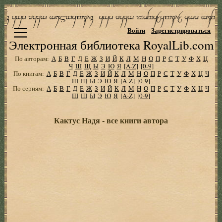
Войти
Зарегистрироваться
Электронная библиотека RoyalLib.com
По авторам:
А
Б
В
Г
Д
Е
Ж
З
И
Й
К
Л
М
Н
О
П
Р
С
Т
У
Ф
Х
Ц
Ч
Ш
Щ
Ы
Э
Ю
Я
[A-Z]
[0-9]
По книгам:
А
Б
В
Г
Д
Е
Ж
З
И
Й
К
Л
М
Н
О
П
Р
С
Т
У
Ф
Х
Ц
Ч
Ш
Щ
Ы
Э
Ю
Я
[A-Z]
[0-9]
По сериям:
А
Б
В
Г
Д
Е
Ж
З
И
Й
К
Л
М
Н
О
П
Р
С
Т
У
Ф
Х
Ц
Ч
Ш
Щ
Ы
Э
Ю
Я
[A-Z]
[0-9]
Кактус Надя - все книги автора