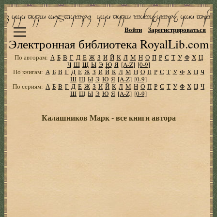
Войти
Зарегистрироваться
Электронная библиотека RoyalLib.com
По авторам:
А
Б
В
Г
Д
Е
Ж
З
И
Й
К
Л
М
Н
О
П
Р
С
Т
У
Ф
Х
Ц
Ч
Ш
Щ
Ы
Э
Ю
Я
[A-Z]
[0-9]
По книгам:
А
Б
В
Г
Д
Е
Ж
З
И
Й
К
Л
М
Н
О
П
Р
С
Т
У
Ф
Х
Ц
Ч
Ш
Щ
Ы
Э
Ю
Я
[A-Z]
[0-9]
По сериям:
А
Б
В
Г
Д
Е
Ж
З
И
Й
К
Л
М
Н
О
П
Р
С
Т
У
Ф
Х
Ц
Ч
Ш
Щ
Ы
Э
Ю
Я
[A-Z]
[0-9]
Калашников Марк - все книги автора