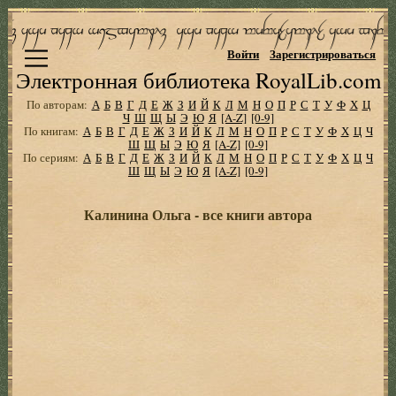
Войти
Зарегистрироваться
Электронная библиотека RoyalLib.com
По авторам:
А
Б
В
Г
Д
Е
Ж
З
И
Й
К
Л
М
Н
О
П
Р
С
Т
У
Ф
Х
Ц
Ч
Ш
Щ
Ы
Э
Ю
Я
[A-Z]
[0-9]
По книгам:
А
Б
В
Г
Д
Е
Ж
З
И
Й
К
Л
М
Н
О
П
Р
С
Т
У
Ф
Х
Ц
Ч
Ш
Щ
Ы
Э
Ю
Я
[A-Z]
[0-9]
По сериям:
А
Б
В
Г
Д
Е
Ж
З
И
Й
К
Л
М
Н
О
П
Р
С
Т
У
Ф
Х
Ц
Ч
Ш
Щ
Ы
Э
Ю
Я
[A-Z]
[0-9]
Калинина Ольга - все книги автора