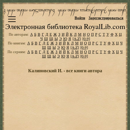
Войти
Зарегистрироваться
Электронная библиотека RoyalLib.com
По авторам:
А
Б
В
Г
Д
Е
Ж
З
И
Й
К
Л
М
Н
О
П
Р
С
Т
У
Ф
Х
Ц
Ч
Ш
Щ
Ы
Э
Ю
Я
[A-Z]
[0-9]
По книгам:
А
Б
В
Г
Д
Е
Ж
З
И
Й
К
Л
М
Н
О
П
Р
С
Т
У
Ф
Х
Ц
Ч
Ш
Щ
Ы
Э
Ю
Я
[A-Z]
[0-9]
По сериям:
А
Б
В
Г
Д
Е
Ж
З
И
Й
К
Л
М
Н
О
П
Р
С
Т
У
Ф
Х
Ц
Ч
Ш
Щ
Ы
Э
Ю
Я
[A-Z]
[0-9]
Калиновский И. - все книги автора