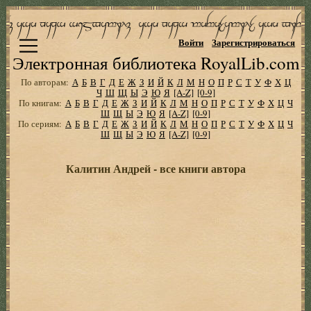
Войти
Зарегистрироваться
Электронная библиотека RoyalLib.com
По авторам:
А
Б
В
Г
Д
Е
Ж
З
И
Й
К
Л
М
Н
О
П
Р
С
Т
У
Ф
Х
Ц
Ч
Ш
Щ
Ы
Э
Ю
Я
[A-Z]
[0-9]
По книгам:
А
Б
В
Г
Д
Е
Ж
З
И
Й
К
Л
М
Н
О
П
Р
С
Т
У
Ф
Х
Ц
Ч
Ш
Щ
Ы
Э
Ю
Я
[A-Z]
[0-9]
По сериям:
А
Б
В
Г
Д
Е
Ж
З
И
Й
К
Л
М
Н
О
П
Р
С
Т
У
Ф
Х
Ц
Ч
Ш
Щ
Ы
Э
Ю
Я
[A-Z]
[0-9]
Калитин Андрей - все книги автора