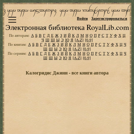
Войти
Зарегистрироваться
Электронная библиотека RoyalLib.com
По авторам:
А
Б
В
Г
Д
Е
Ж
З
И
Й
К
Л
М
Н
О
П
Р
С
Т
У
Ф
Х
Ц
Ч
Ш
Щ
Ы
Э
Ю
Я
[A-Z]
[0-9]
По книгам:
А
Б
В
Г
Д
Е
Ж
З
И
Й
К
Л
М
Н
О
П
Р
С
Т
У
Ф
Х
Ц
Ч
Ш
Щ
Ы
Э
Ю
Я
[A-Z]
[0-9]
По сериям:
А
Б
В
Г
Д
Е
Ж
З
И
Й
К
Л
М
Н
О
П
Р
С
Т
У
Ф
Х
Ц
Ч
Ш
Щ
Ы
Э
Ю
Я
[A-Z]
[0-9]
Калогридис Джинн - все книги автора