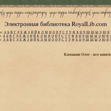
Электронная библиотека RoyalLib.com
м:
А
Б
В
Г
Д
Е
Ж
З
И
Й
К
Л
М
Н
О
П
Р
С
Т
У
Ф
Х
Ц
Ч
Ш
Щ
Ы
Э
Ю
Я
м:
А
Б
В
Г
Д
Е
Ж
З
И
Й
К
Л
М
Н
О
П
Р
С
Т
У
Ф
Х
Ц
Ч
Ш
Щ
Ы
Э
Ю
Я
м:
А
Б
В
Г
Д
Е
Ж
З
И
Й
К
Л
М
Н
О
П
Р
С
Т
У
Ф
Х
Ц
Ч
Ш
Щ
Ы
Э
Ю
Я
Камакин Олег - все книги