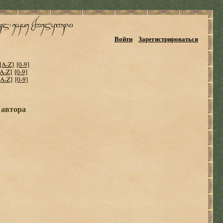
Войти
Зарегистрироваться
[A-Z]
[0-9]
[A-Z]
[0-9]
[A-Z]
[0-9]
 автора