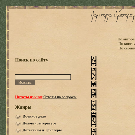
По автора
По книга
По серия
Поиск по сайту
Цитаты из книг
Ответы на вопросы
Жанры
Военное дело
Деловая литература
Детективы и Триллеры