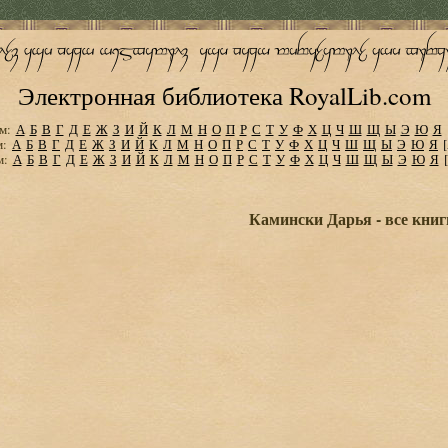
Электронная библиотека RoyalLib.com
м:
А
Б
В
Г
Д
Е
Ж
З
И
Й
К
Л
М
Н
О
П
Р
С
Т
У
Ф
Х
Ц
Ч
Ш
Щ
Ы
Э
Ю
Я
м:
А
Б
В
Г
Д
Е
Ж
З
И
Й
К
Л
М
Н
О
П
Р
С
Т
У
Ф
Х
Ц
Ч
Ш
Щ
Ы
Э
Ю
Я
м:
А
Б
В
Г
Д
Е
Ж
З
И
Й
К
Л
М
Н
О
П
Р
С
Т
У
Ф
Х
Ц
Ч
Ш
Щ
Ы
Э
Ю
Я
Камински Дарья - все книг