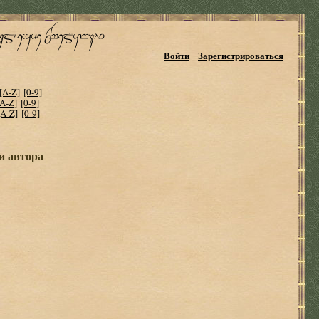
Войти
Зарегистрироваться
[A-Z]
[0-9]
[A-Z]
[0-9]
[A-Z]
[0-9]
и автора