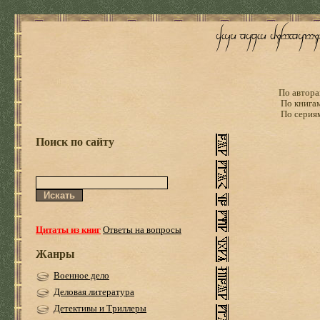
По автора
По книга
По серия
Поиск по сайту
Цитаты из книг
Ответы на вопросы
Жанры
Военное дело
Деловая литература
Детективы и Триллеры