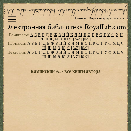
Войти
Зарегистрироваться
Электронная библиотека RoyalLib.com
По авторам:
А
Б
В
Г
Д
Е
Ж
З
И
Й
К
Л
М
Н
О
П
Р
С
Т
У
Ф
Х
Ц
Ч
Ш
Щ
Ы
Э
Ю
Я
[A-Z]
[0-9]
По книгам:
А
Б
В
Г
Д
Е
Ж
З
И
Й
К
Л
М
Н
О
П
Р
С
Т
У
Ф
Х
Ц
Ч
Ш
Щ
Ы
Э
Ю
Я
[A-Z]
[0-9]
По сериям:
А
Б
В
Г
Д
Е
Ж
З
И
Й
К
Л
М
Н
О
П
Р
С
Т
У
Ф
Х
Ц
Ч
Ш
Щ
Ы
Э
Ю
Я
[A-Z]
[0-9]
Каминский А. - все книги автора