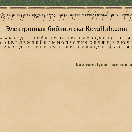
Электронная библиотека RoyalLib.com
м:
А
Б
В
Г
Д
Е
Ж
З
И
Й
К
Л
М
Н
О
П
Р
С
Т
У
Ф
Х
Ц
Ч
Ш
Щ
Ы
Э
Ю
Я
м:
А
Б
В
Г
Д
Е
Ж
З
И
Й
К
Л
М
Н
О
П
Р
С
Т
У
Ф
Х
Ц
Ч
Ш
Щ
Ы
Э
Ю
Я
м:
А
Б
В
Г
Д
Е
Ж
З
И
Й
К
Л
М
Н
О
П
Р
С
Т
У
Ф
Х
Ц
Ч
Ш
Щ
Ы
Э
Ю
Я
Камоэнс Луиш - все книги