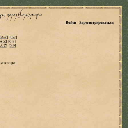
Войти
Зарегистрироваться
[A-Z]
[0-9]
[A-Z]
[0-9]
[A-Z]
[0-9]
 автора