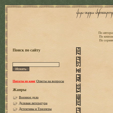
По автора
По книга
По серия
Поиск по сайту
Цитаты из книг
Ответы на вопросы
Жанры
Военное дело
Деловая литература
Детективы и Триллеры