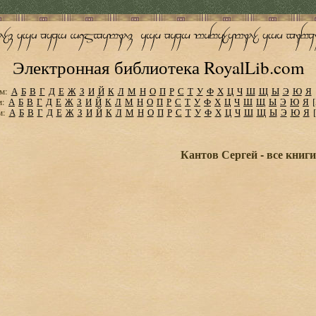
Электронная библиотека RoyalLib.com
м:
А
Б
В
Г
Д
Е
Ж
З
И
Й
К
Л
М
Н
О
П
Р
С
Т
У
Ф
Х
Ц
Ч
Ш
Щ
Ы
Э
Ю
Я
м:
А
Б
В
Г
Д
Е
Ж
З
И
Й
К
Л
М
Н
О
П
Р
С
Т
У
Ф
Х
Ц
Ч
Ш
Щ
Ы
Э
Ю
Я
м:
А
Б
В
Г
Д
Е
Ж
З
И
Й
К
Л
М
Н
О
П
Р
С
Т
У
Ф
Х
Ц
Ч
Ш
Щ
Ы
Э
Ю
Я
Кантов Сергей - все книг