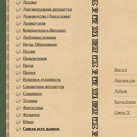
Детское
Документальная литература
Домоводство (Дом и семья)
Драматургия
Компьютеры и Интернет
Любовные романы
Наука, Образование
Поэзия
Приключения
Проза
Вне и в
Прочее
Религия и духовность
Деревья сна
Справочная литература
Добряк
Старинное
Техника
Разум Земли
Фантастика
Смена 'X'
Фольклор
Юмор
Список всех жанров