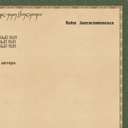
Войти
Зарегистрироваться
[A-Z]
[0-9]
[A-Z]
[0-9]
[A-Z]
[0-9]
и автора