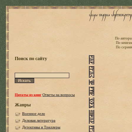
По автора
По книга
По серия
Поиск по сайту
Цитаты из книг
Ответы на вопросы
Жанры
Военное дело
Деловая литература
Детективы и Триллеры