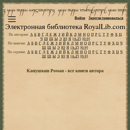
Войти
Зарегистрироваться
Электронная библиотека RoyalLib.com
По авторам:
А
Б
В
Г
Д
Е
Ж
З
И
Й
К
Л
М
Н
О
П
Р
С
Т
У
Ф
Х
Ц
Ч
Ш
Щ
Ы
Э
Ю
Я
[A-Z]
[0-9]
По книгам:
А
Б
В
Г
Д
Е
Ж
З
И
Й
К
Л
М
Н
О
П
Р
С
Т
У
Ф
Х
Ц
Ч
Ш
Щ
Ы
Э
Ю
Я
[A-Z]
[0-9]
По сериям:
А
Б
В
Г
Д
Е
Ж
З
И
Й
К
Л
М
Н
О
П
Р
С
Т
У
Ф
Х
Ц
Ч
Ш
Щ
Ы
Э
Ю
Я
[A-Z]
[0-9]
Канушкин Роман - все книги автора