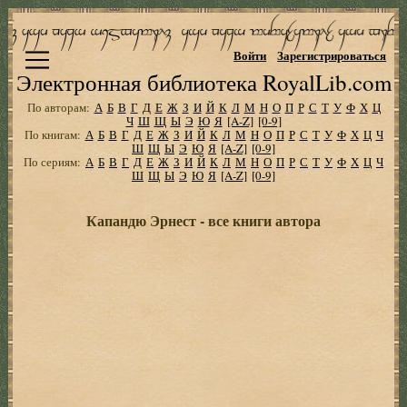
Войти
Зарегистрироваться
Электронная библиотека RoyalLib.com
По авторам:
А
Б
В
Г
Д
Е
Ж
З
И
Й
К
Л
М
Н
О
П
Р
С
Т
У
Ф
Х
Ц
Ч
Ш
Щ
Ы
Э
Ю
Я
[A-Z]
[0-9]
По книгам:
А
Б
В
Г
Д
Е
Ж
З
И
Й
К
Л
М
Н
О
П
Р
С
Т
У
Ф
Х
Ц
Ч
Ш
Щ
Ы
Э
Ю
Я
[A-Z]
[0-9]
По сериям:
А
Б
В
Г
Д
Е
Ж
З
И
Й
К
Л
М
Н
О
П
Р
С
Т
У
Ф
Х
Ц
Ч
Ш
Щ
Ы
Э
Ю
Я
[A-Z]
[0-9]
Капандю Эрнест - все книги автора