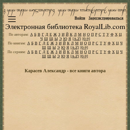
Войти
Зарегистрироваться
Электронная библиотека RoyalLib.com
По авторам:
А
Б
В
Г
Д
Е
Ж
З
И
Й
К
Л
М
Н
О
П
Р
С
Т
У
Ф
Х
Ц
Ч
Ш
Щ
Ы
Э
Ю
Я
[A-Z]
[0-9]
По книгам:
А
Б
В
Г
Д
Е
Ж
З
И
Й
К
Л
М
Н
О
П
Р
С
Т
У
Ф
Х
Ц
Ч
Ш
Щ
Ы
Э
Ю
Я
[A-Z]
[0-9]
По сериям:
А
Б
В
Г
Д
Е
Ж
З
И
Й
К
Л
М
Н
О
П
Р
С
Т
У
Ф
Х
Ц
Ч
Ш
Щ
Ы
Э
Ю
Я
[A-Z]
[0-9]
Карасев Александр - все книги автора