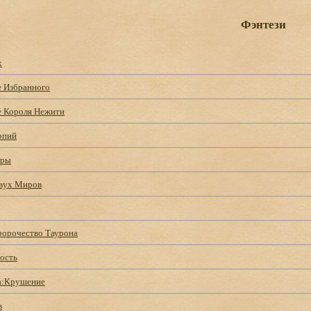
Фэнтези
х
 Избранного
 Короля Нежити
рпий
иры
вух Миров
ророчество Таурона
ность
а:Крушение
в