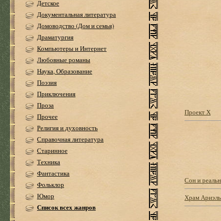
Детское
Документальная литература
Домоводство (Дом и семья)
Драматургия
Компьютеры и Интернет
Любовные романы
Наука, Образование
Поэзия
Приключения
Проза
Проект Х
Прочее
Религия и духовность
Справочная литература
Старинное
Техника
Фантастика
Сон и реальн
Фольклор
Юмор
Храм Ариэл
Список всех жанров