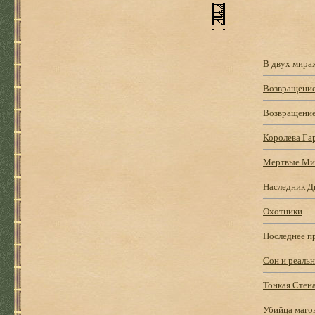
В двух мира
Возвращение
Возвращение
Королева Га
Мертвые М
Наследник Д
Охотники
Последнее п
Сон и реаль
Тонкая Стен
Убийца маго