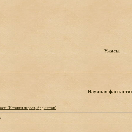
Ужасы
Научная фантасти
ость 'История первая, Ардингтон'
ы