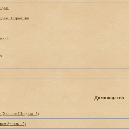
ндала
дала. Тетралогия
ваний
м
Домоводство
 (Хроники Шандала - 3)
рам Ариэлы - 2)