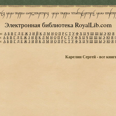
Электронная библиотека RoyalLib.com
м:
А
Б
В
Г
Д
Е
Ж
З
И
Й
К
Л
М
Н
О
П
Р
С
Т
У
Ф
Х
Ц
Ч
Ш
Щ
Ы
Э
Ю
Я
м:
А
Б
В
Г
Д
Е
Ж
З
И
Й
К
Л
М
Н
О
П
Р
С
Т
У
Ф
Х
Ц
Ч
Ш
Щ
Ы
Э
Ю
Я
м:
А
Б
В
Г
Д
Е
Ж
З
И
Й
К
Л
М
Н
О
П
Р
С
Т
У
Ф
Х
Ц
Ч
Ш
Щ
Ы
Э
Ю
Я
Карелин Сергей - все книг