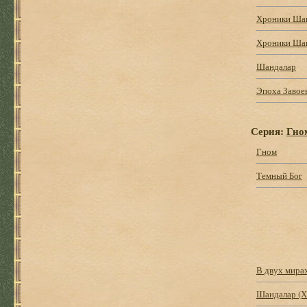
Хроники Ша
Хроники Шан
Шандалар
Эпоха Завое
Серия:
Гно
Гном
Темный Бог
В двух мирах
Шандалар (Х