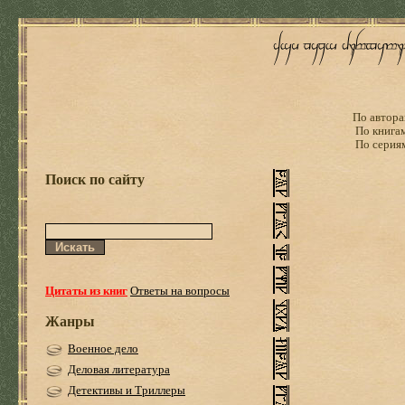
По автора
По книга
По серия
Поиск по сайту
Цитаты из книг
Ответы на вопросы
Жанры
Военное дело
Деловая литература
Детективы и Триллеры