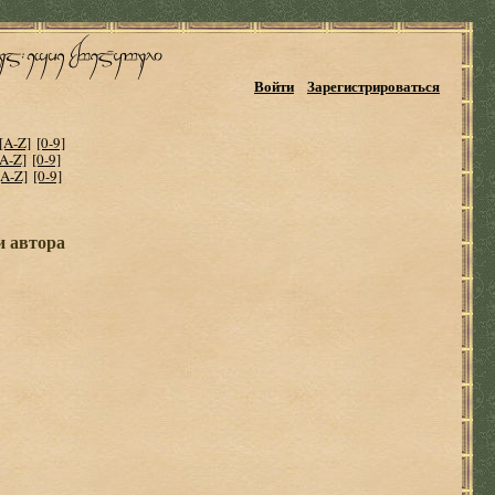
Войти
Зарегистрироваться
[A-Z]
[0-9]
[A-Z]
[0-9]
[A-Z]
[0-9]
и автора