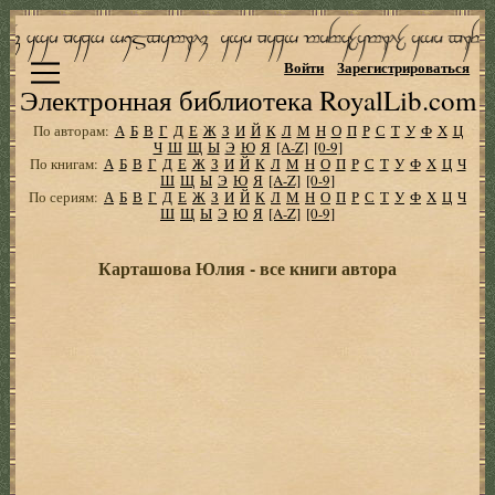
Войти
Зарегистрироваться
Электронная библиотека RoyalLib.com
По авторам:
А
Б
В
Г
Д
Е
Ж
З
И
Й
К
Л
М
Н
О
П
Р
С
Т
У
Ф
Х
Ц
Ч
Ш
Щ
Ы
Э
Ю
Я
[A-Z]
[0-9]
По книгам:
А
Б
В
Г
Д
Е
Ж
З
И
Й
К
Л
М
Н
О
П
Р
С
Т
У
Ф
Х
Ц
Ч
Ш
Щ
Ы
Э
Ю
Я
[A-Z]
[0-9]
По сериям:
А
Б
В
Г
Д
Е
Ж
З
И
Й
К
Л
М
Н
О
П
Р
С
Т
У
Ф
Х
Ц
Ч
Ш
Щ
Ы
Э
Ю
Я
[A-Z]
[0-9]
Карташова Юлия - все книги автора