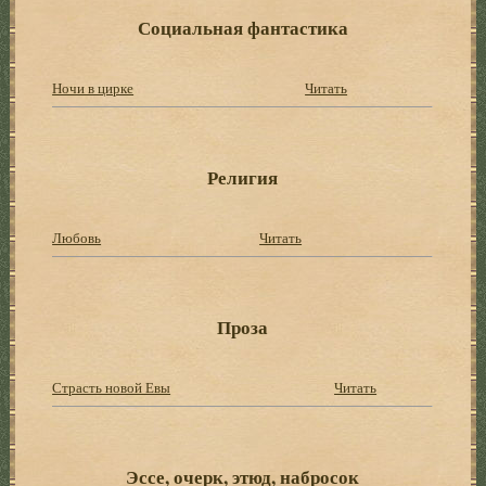
Социальная фантастика
Ночи в цирке
Читать
Религия
Любовь
Читать
Проза
Страсть новой Евы
Читать
Эссе, очерк, этюд, набросок