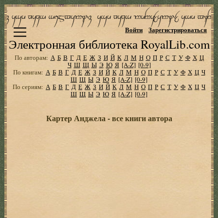
Войти
Зарегистрироваться
Электронная библиотека RoyalLib.com
По авторам:
А
Б
В
Г
Д
Е
Ж
З
И
Й
К
Л
М
Н
О
П
Р
С
Т
У
Ф
Х
Ц
Ч
Ш
Щ
Ы
Э
Ю
Я
[A-Z]
[0-9]
По книгам:
А
Б
В
Г
Д
Е
Ж
З
И
Й
К
Л
М
Н
О
П
Р
С
Т
У
Ф
Х
Ц
Ч
Ш
Щ
Ы
Э
Ю
Я
[A-Z]
[0-9]
По сериям:
А
Б
В
Г
Д
Е
Ж
З
И
Й
К
Л
М
Н
О
П
Р
С
Т
У
Ф
Х
Ц
Ч
Ш
Щ
Ы
Э
Ю
Я
[A-Z]
[0-9]
Картер Анджела - все книги автора