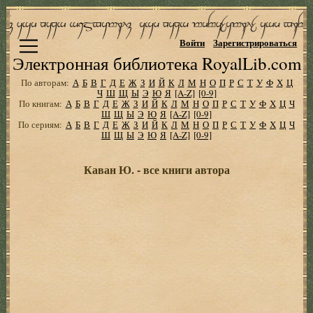
Войти
Зарегистрироваться
Электронная библиотека RoyalLib.com
По авторам:
А
Б
В
Г
Д
Е
Ж
З
И
Й
К
Л
М
Н
О
П
Р
С
Т
У
Ф
Х
Ц
Ч
Ш
Щ
Ы
Э
Ю
Я
[A-Z]
[0-9]
По книгам:
А
Б
В
Г
Д
Е
Ж
З
И
Й
К
Л
М
Н
О
П
Р
С
Т
У
Ф
Х
Ц
Ч
Ш
Щ
Ы
Э
Ю
Я
[A-Z]
[0-9]
По сериям:
А
Б
В
Г
Д
Е
Ж
З
И
Й
К
Л
М
Н
О
П
Р
С
Т
У
Ф
Х
Ц
Ч
Ш
Щ
Ы
Э
Ю
Я
[A-Z]
[0-9]
Каван Ю. - все книги автора