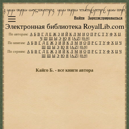
Войти
Зарегистрироваться
Электронная библиотека RoyalLib.com
По авторам:
А
Б
В
Г
Д
Е
Ж
З
И
Й
К
Л
М
Н
О
П
Р
С
Т
У
Ф
Х
Ц
Ч
Ш
Щ
Ы
Э
Ю
Я
[A-Z]
[0-9]
По книгам:
А
Б
В
Г
Д
Е
Ж
З
И
Й
К
Л
М
Н
О
П
Р
С
Т
У
Ф
Х
Ц
Ч
Ш
Щ
Ы
Э
Ю
Я
[A-Z]
[0-9]
По сериям:
А
Б
В
Г
Д
Е
Ж
З
И
Й
К
Л
М
Н
О
П
Р
С
Т
У
Ф
Х
Ц
Ч
Ш
Щ
Ы
Э
Ю
Я
[A-Z]
[0-9]
Кайго Б. - все книги автора