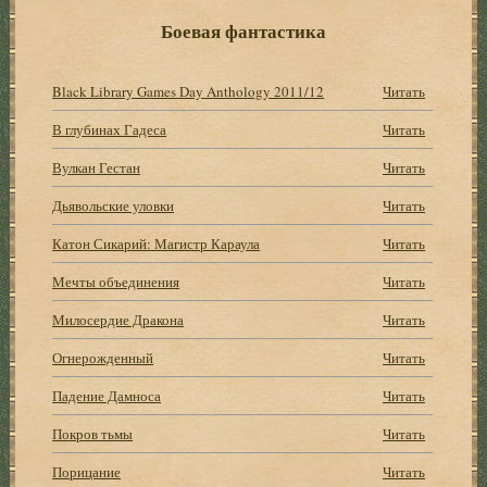
Боевая фантастика
Black Library Games Day Anthology 2011/12
Читать
В глубинах Гадеса
Читать
Вулкан Гестан
Читать
Дьявольские уловки
Читать
Катон Сикарий: Магистр Караула
Читать
Мечты объединения
Читать
Милосердие Дракона
Читать
Огнерожденный
Читать
Падение Дамноса
Читать
Покров тьмы
Читать
Порицание
Читать