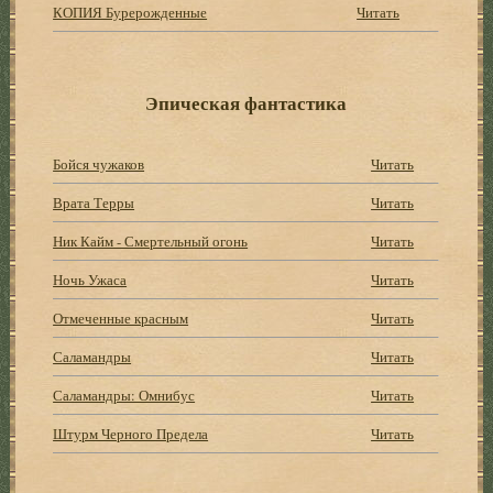
КОПИЯ Бурерожденные
Читать
Эпическая фантастика
Бойся чужаков
Читать
Врата Терры
Читать
Ник Кайм - Смертельный огонь
Читать
Ночь Ужаса
Читать
Отмеченные красным
Читать
Саламандры
Читать
Саламандры: Омнибус
Читать
Штурм Черного Предела
Читать