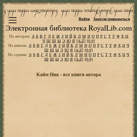
Войти
Зарегистрироваться
Электронная библиотека RoyalLib.com
По авторам:
А
Б
В
Г
Д
Е
Ж
З
И
Й
К
Л
М
Н
О
П
Р
С
Т
У
Ф
Х
Ц
Ч
Ш
Щ
Ы
Э
Ю
Я
[A-Z]
[0-9]
По книгам:
А
Б
В
Г
Д
Е
Ж
З
И
Й
К
Л
М
Н
О
П
Р
С
Т
У
Ф
Х
Ц
Ч
Ш
Щ
Ы
Э
Ю
Я
[A-Z]
[0-9]
По сериям:
А
Б
В
Г
Д
Е
Ж
З
И
Й
К
Л
М
Н
О
П
Р
С
Т
У
Ф
Х
Ц
Ч
Ш
Щ
Ы
Э
Ю
Я
[A-Z]
[0-9]
Кайм Ник - все книги автора