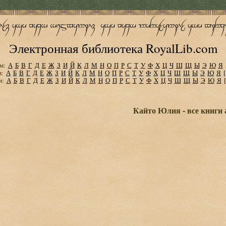
Электронная библиотека RoyalLib.com
м:
А
Б
В
Г
Д
Е
Ж
З
И
Й
К
Л
М
Н
О
П
Р
С
Т
У
Ф
Х
Ц
Ч
Ш
Щ
Ы
Э
Ю
Я
м:
А
Б
В
Г
Д
Е
Ж
З
И
Й
К
Л
М
Н
О
П
Р
С
Т
У
Ф
Х
Ц
Ч
Ш
Щ
Ы
Э
Ю
Я
м:
А
Б
В
Г
Д
Е
Ж
З
И
Й
К
Л
М
Н
О
П
Р
С
Т
У
Ф
Х
Ц
Ч
Ш
Щ
Ы
Э
Ю
Я
Кайто Юлия - все книги 