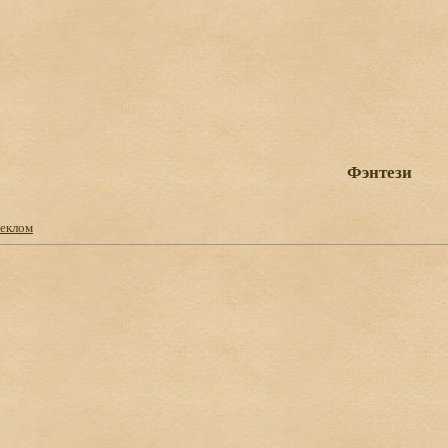
Фэнтези
теклом