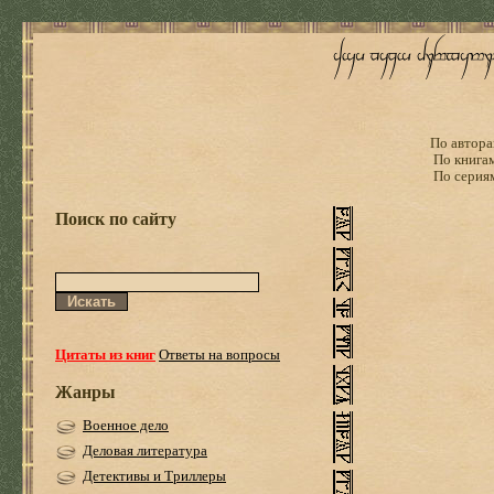
По автора
По книга
По серия
Поиск по сайту
Цитаты из книг
Ответы на вопросы
Жанры
Военное дело
Деловая литература
Детективы и Триллеры