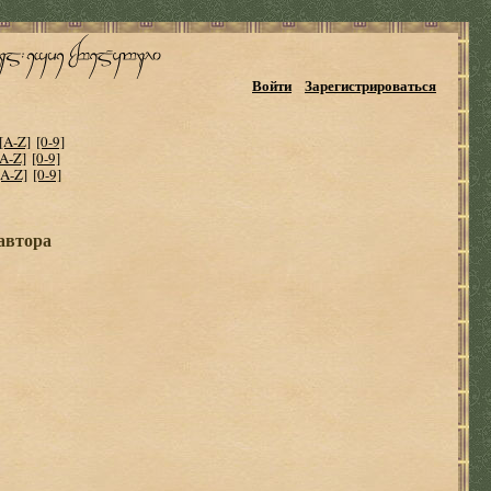
Войти
Зарегистрироваться
[A-Z]
[0-9]
[A-Z]
[0-9]
[A-Z]
[0-9]
автора