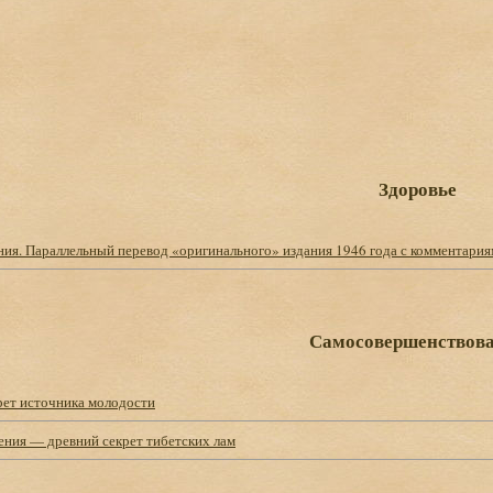
Здоровье
ния. Параллельный перевод «оригинального» издания 1946 года с комментари
Самосовершенствов
рет источника молодости
ения — древний секрет тибетских лам