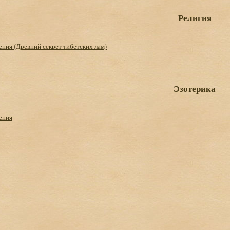
Религия
ния (Древний секрет тибетских лам)
Эзотерика
ения