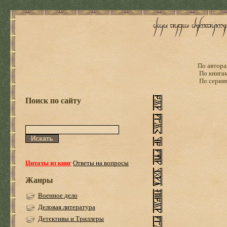
По автора
По книга
По серия
Поиск по сайту
Цитаты из книг
Ответы на вопросы
Жанры
Военное дело
Деловая литература
Детективы и Триллеры