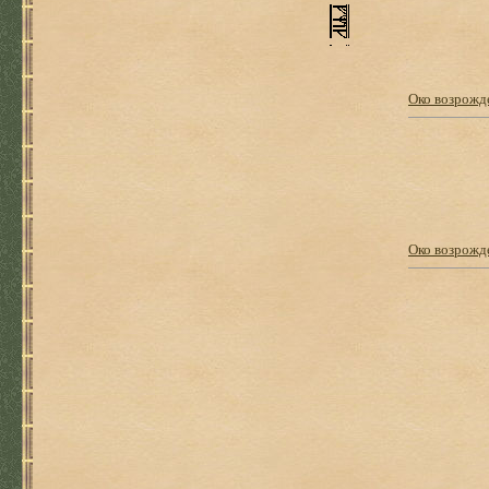
Око возрожде
Око возрожд