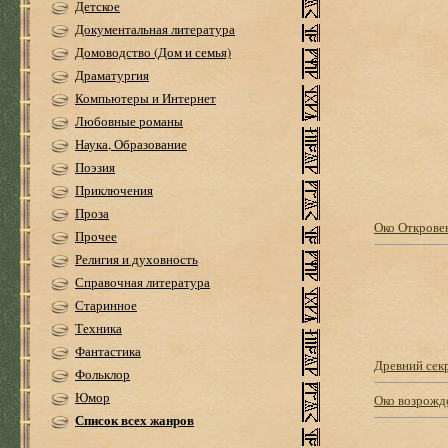
Детское
Документальная литература
Домоводство (Дом и семья)
Драматургия
Компьютеры и Интернет
Любовные романы
Наука, Образование
Поэзия
Приключения
Проза
Око Открове
Прочее
Религия и духовность
Справочная литература
Старинное
Техника
Фантастика
Древний сек
Фольклор
Юмор
Око возрожд
Список всех жанров