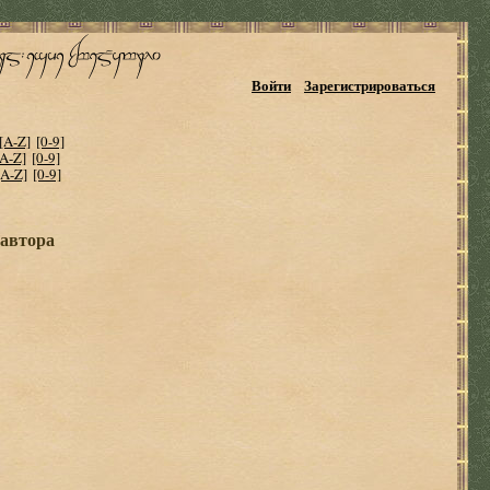
Войти
Зарегистрироваться
[A-Z]
[0-9]
[A-Z]
[0-9]
[A-Z]
[0-9]
 автора