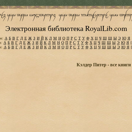
Электронная библиотека RoyalLib.com
м:
А
Б
В
Г
Д
Е
Ж
З
И
Й
К
Л
М
Н
О
П
Р
С
Т
У
Ф
Х
Ц
Ч
Ш
Щ
Ы
Э
Ю
Я
м:
А
Б
В
Г
Д
Е
Ж
З
И
Й
К
Л
М
Н
О
П
Р
С
Т
У
Ф
Х
Ц
Ч
Ш
Щ
Ы
Э
Ю
Я
м:
А
Б
В
Г
Д
Е
Ж
З
И
Й
К
Л
М
Н
О
П
Р
С
Т
У
Ф
Х
Ц
Ч
Ш
Щ
Ы
Э
Ю
Я
Кэлдер Питер - все книги