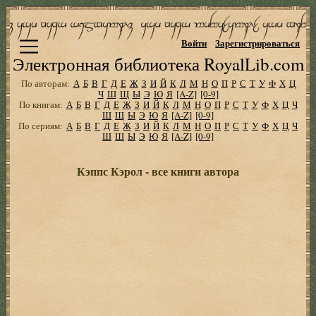
Войти
Зарегистрироваться
Электронная библиотека RoyalLib.com
По авторам:
А
Б
В
Г
Д
Е
Ж
З
И
Й
К
Л
М
Н
О
П
Р
С
Т
У
Ф
Х
Ц
Ч
Ш
Щ
Ы
Э
Ю
Я
[A-Z]
[0-9]
По книгам:
А
Б
В
Г
Д
Е
Ж
З
И
Й
К
Л
М
Н
О
П
Р
С
Т
У
Ф
Х
Ц
Ч
Ш
Щ
Ы
Э
Ю
Я
[A-Z]
[0-9]
По сериям:
А
Б
В
Г
Д
Е
Ж
З
И
Й
К
Л
М
Н
О
П
Р
С
Т
У
Ф
Х
Ц
Ч
Ш
Щ
Ы
Э
Ю
Я
[A-Z]
[0-9]
Кэппс Кэрол - все книги автора