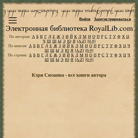
Войти
Зарегистрироваться
Электронная библиотека RoyalLib.com
По авторам:
А
Б
В
Г
Д
Е
Ж
З
И
Й
К
Л
М
Н
О
П
Р
С
Т
У
Ф
Х
Ц
Ч
Ш
Щ
Ы
Э
Ю
Я
[A-Z]
[0-9]
По книгам:
А
Б
В
Г
Д
Е
Ж
З
И
Й
К
Л
М
Н
О
П
Р
С
Т
У
Ф
Х
Ц
Ч
Ш
Щ
Ы
Э
Ю
Я
[A-Z]
[0-9]
По сериям:
А
Б
В
Г
Д
Е
Ж
З
И
Й
К
Л
М
Н
О
П
Р
С
Т
У
Ф
Х
Ц
Ч
Ш
Щ
Ы
Э
Ю
Я
[A-Z]
[0-9]
Кэри Сюзанна - все книги автора