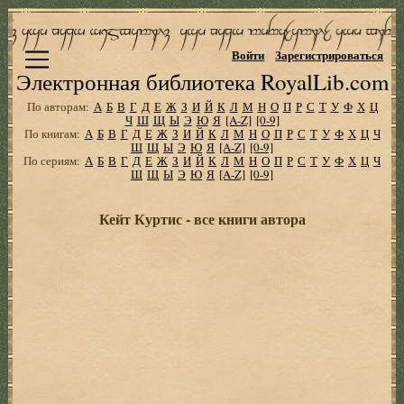
Войти
Зарегистрироваться
Электронная библиотека RoyalLib.com
По авторам:
А
Б
В
Г
Д
Е
Ж
З
И
Й
К
Л
М
Н
О
П
Р
С
Т
У
Ф
Х
Ц
Ч
Ш
Щ
Ы
Э
Ю
Я
[A-Z]
[0-9]
По книгам:
А
Б
В
Г
Д
Е
Ж
З
И
Й
К
Л
М
Н
О
П
Р
С
Т
У
Ф
Х
Ц
Ч
Ш
Щ
Ы
Э
Ю
Я
[A-Z]
[0-9]
По сериям:
А
Б
В
Г
Д
Е
Ж
З
И
Й
К
Л
М
Н
О
П
Р
С
Т
У
Ф
Х
Ц
Ч
Ш
Щ
Ы
Э
Ю
Я
[A-Z]
[0-9]
Кейт Куртис - все книги автора