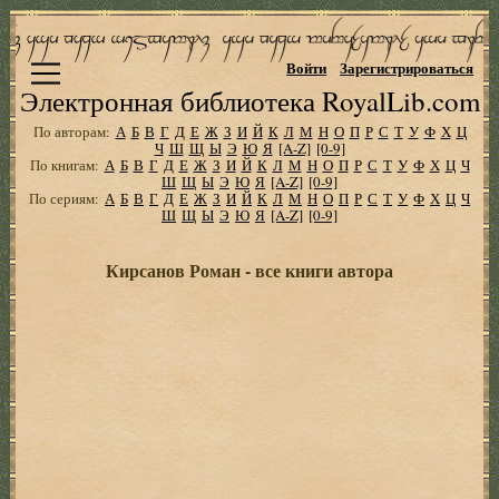
Войти
Зарегистрироваться
Электронная библиотека RoyalLib.com
По авторам:
А
Б
В
Г
Д
Е
Ж
З
И
Й
К
Л
М
Н
О
П
Р
С
Т
У
Ф
Х
Ц
Ч
Ш
Щ
Ы
Э
Ю
Я
[A-Z]
[0-9]
По книгам:
А
Б
В
Г
Д
Е
Ж
З
И
Й
К
Л
М
Н
О
П
Р
С
Т
У
Ф
Х
Ц
Ч
Ш
Щ
Ы
Э
Ю
Я
[A-Z]
[0-9]
По сериям:
А
Б
В
Г
Д
Е
Ж
З
И
Й
К
Л
М
Н
О
П
Р
С
Т
У
Ф
Х
Ц
Ч
Ш
Щ
Ы
Э
Ю
Я
[A-Z]
[0-9]
Кирсанов Роман - все книги автора