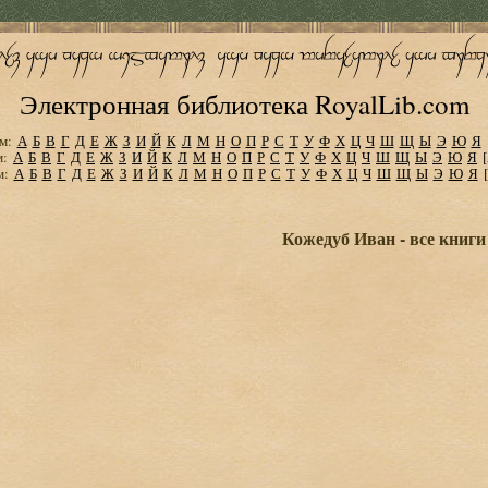
Электронная библиотека RoyalLib.com
м:
А
Б
В
Г
Д
Е
Ж
З
И
Й
К
Л
М
Н
О
П
Р
С
Т
У
Ф
Х
Ц
Ч
Ш
Щ
Ы
Э
Ю
Я
м:
А
Б
В
Г
Д
Е
Ж
З
И
Й
К
Л
М
Н
О
П
Р
С
Т
У
Ф
Х
Ц
Ч
Ш
Щ
Ы
Э
Ю
Я
м:
А
Б
В
Г
Д
Е
Ж
З
И
Й
К
Л
М
Н
О
П
Р
С
Т
У
Ф
Х
Ц
Ч
Ш
Щ
Ы
Э
Ю
Я
Кожедуб Иван - все книги