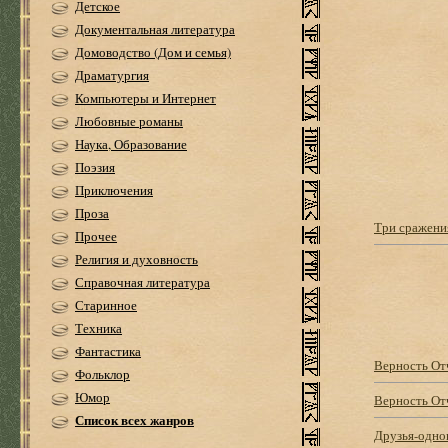
Детское
Документальная литература
Домоводство (Дом и семья)
Драматургия
Компьютеры и Интернет
Любовные романы
Наука, Образование
Поэзия
Приключения
Проза
Три сражени
Прочее
Религия и духовность
Справочная литература
Старинное
Техника
Фантастика
Верность От
Фольклор
Юмор
Верность От
Список всех жанров
Друзья-одно