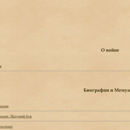
О войне
я
Биографии и Мему
чизне
чизне. Ищущий боя
полчане