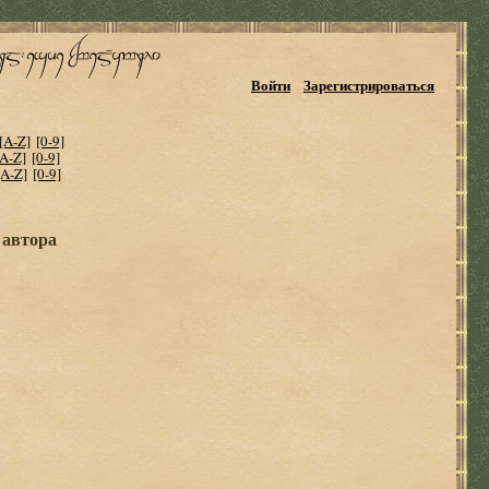
Войти
Зарегистрироваться
[A-Z]
[0-9]
[A-Z]
[0-9]
[A-Z]
[0-9]
 автора