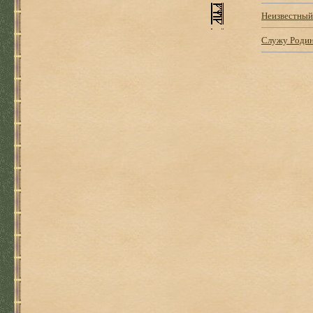
Неизвестны
Служу Родин