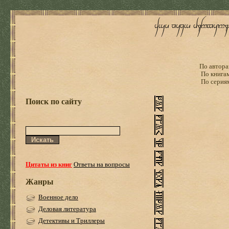
По автора
По книга
По серия
Поиск по сайту
Цитаты из книг
Ответы на вопросы
Жанры
Военное дело
Деловая литература
Детективы и Триллеры